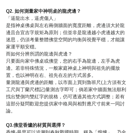
Q2. 如何測量家中神明桌的龍虎邊？
「逼龍出水，逼虎傷人」
是指神桌佛桌與左右兩側牆面的寬度距離，虎邊須大於龍
邊且合宜吉字規矩為原則；但並非是龍邊越小虎邊越大的
迷思，仍須考量整體佛堂空間的均衡與視覺平穩，才能讓
家運平順安穩。
而如何分辨所謂的龍邊與虎邊？
只要面向家中佛桌或佛堂，您的右手為龍邊，左手為虎
邊。若非特殊情況，一般家庭神桌上神明與祖先的擺放
置，也以神明在右、祖先在左的方式居多。
量測龍邊與虎邊的距離，以市面上買到魯班尺(上方須有文
工尺與丁蘭尺標記)量測吉字即可；倘若家中牆面無法順利
找出雙側均雙紅字的規格，仍可透過其他方式調整；若有
這部分疑問歡迎您提供家中格局與相對應尺寸前來一同討
論。
Q3.佛堂香爐的材質與選擇？
香爐-最早可以追溯到春秋戰國時期，稱為「熔爐」，乃金