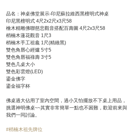
品名：神桌佛堂展示-印尼蘇拉維西黑檀明式神桌
印尼黑檀明式 4尺2x2尺x3尺58
檜木精雕佛聯慈悲觀音搭配百壽圖 4尺2x3尺58
梢楠木蓮花觀音 1尺3
梢楠木手工祖龕 1尺(精緻黑)
雙色角唇心經爐 5寸5
雙色角唇福祿壽 3寸5
雙色几桌大小
雙色彩雲燈(LED)
鎏金佛字
鎏金福字杯
佛桌過大佔用了室內空間，過小又怕擺放不下桌上用品，
挑選神明佛桌~~其實非常簡單一點也不困難，歡迎前來與
我們一同討論。
#梢楠木祖先牌位