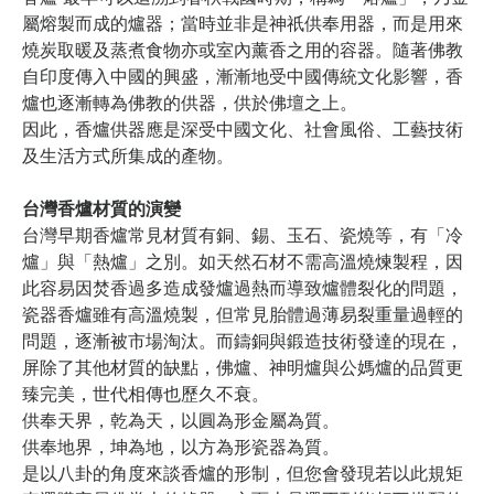
屬熔製而成的爐器；當時並非是神祇供奉用器，而是用來
燒炭取暖及蒸煮食物亦或室內薰香之用的容器。隨著佛教
自印度傳入中國的興盛，漸漸地受中國傳統文化影響，香
爐也逐漸轉為佛教的供器，供於佛壇之上。
因此，香爐供器應是深受中國文化、社會風俗、工藝技術
及生活方式所集成的產物。
台灣香爐材質的演變
台灣早期香爐常見材質有銅、錫、玉石、瓷燒等，有「冷
爐」與「熱爐」之別。如天然石材不需高溫燒煉製程，因
此容易因焚香過多造成發爐過熱而導致爐體裂化的問題，
瓷器香爐雖有高溫燒製，但常見胎體過薄易裂重量過輕的
問題，逐漸被市場淘汰。而鑄銅與鍛造技術發達的現在，
屏除了其他材質的缺點，佛爐、神明爐與公媽爐的品質更
臻完美，世代相傳也歷久不衰。
供奉天界，乾為天，以圓為形金屬為質。
供奉地界，坤為地，以方為形瓷器為質。
是以八卦的角度來談香爐的形制，但您會發現若以此規矩