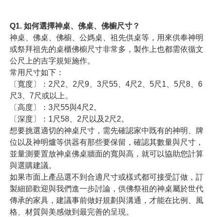
Q1. 如何選擇神桌、佛桌、佛櫥尺寸？
神桌、佛桌、佛櫥、公媽桌、祖先供桌等，用來供奉神明
或祭拜祖先的桌櫃佛櫥尺寸非常多，製作上也都需依循文
公尺上的吉字規矩施作。
常用尺寸如下：
〔寬度〕：2尺2、2尺9、3尺55、4尺2、5尺1、5尺8、6
尺3、7尺或以上。
〔高度〕：3尺55與4尺2。
〔深度〕：1尺58、2尺以及2尺2。
想要挑選適切的神桌尺寸，需先確認家中既有的神明、牌
位以及神明爐等供器有那些要保留，確認其數量與尺寸，
並量測要置放神桌佛桌牆面的寬與高，就可以協助您計算
與選購建議。
如果市面上產品選不到合適尺寸或樣式都可接受訂做，訂
製細節歡迎與我們進一步討論，供佛祭祖的神桌屬於世代
傳承的家具，建議事前做好規劃與溝通，才能在比例、風
格、材質與美感做到最完善的呈現。