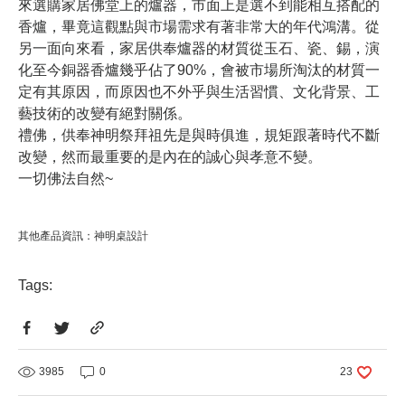
來選購家居佛堂上的爐器，市面上是選不到能相互搭配的
香爐，畢竟這觀點與市場需求有著非常大的年代鴻溝。從
另一面向來看，家居供奉爐器的材質從玉石、瓷、錫，演
化至今銅器香爐幾乎佔了90%，會被市場所淘汰的材質一
定有其原因，而原因也不外乎與生活習慣、文化背景、工
藝技術的改變有絕對關係。
禮佛，供奉神明祭拜祖先是與時俱進，規矩跟著時代不斷
改變，然而最重要的是內在的誠心與孝意不變。
一切佛法自然~
其他產品資訊：
神明桌設計
Tags:
3985
0
23