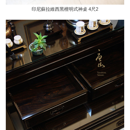
印尼蘇拉維西黑檀明式神桌 4尺2