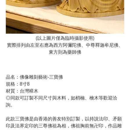
(以上圖片僅為臨時攝影使用)
實際排列由左至右應為西方阿彌陀佛、中尊釋迦牟尼佛、
東方則為藥師佛
品名：佛像雕刻藝術-三寶佛
規格：8寸8
材質：台灣樟木
◎同款可訂製不同尺寸與木料，如梢楠、檜木等歡迎洽
詢。
此款三寶佛是由香港的善友特別訂製，以持說法印、矛願
印及法界定印的三尊佛祖為相，佛祖胸前無卍印，作品雕