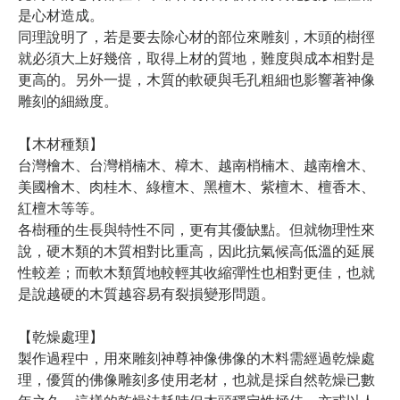
是心材造成。
同理說明了，若是要去除心材的部位來雕刻，木頭的樹徑
就必須大上好幾倍，取得上材的質地，難度與成本相對是
更高的。另外一提，木質的軟硬與毛孔粗細也影響著神像
雕刻的細緻度。
【木材種類】
台灣檜木、台灣梢楠木、樟木、越南梢楠木、越南檜木、
美國檜木、肉桂木、綠檀木、黑檀木、紫檀木、檀香木、
紅檀木等等。
各樹種的生長與特性不同，更有其優缺點。但就物理性來
說，硬木類的木質相對比重高，因此抗氣候高低溫的延展
性較差；而軟木類質地較輕其收縮彈性也相對更佳，也就
是說越硬的木質越容易有裂損變形問題。
【乾燥處理】
製作過程中，用來雕刻神尊神像佛像的木料需經過乾燥處
理，優質的佛像雕刻多使用老材，也就是採自然乾燥已數