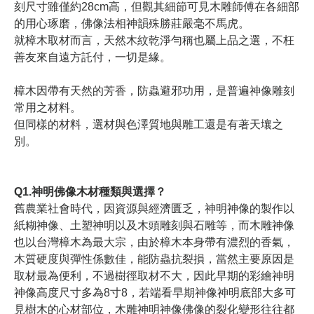
刻尺寸雖僅約28cm高，但觀其細節可見木雕師傅在各細部
的用心琢磨，佛像法相神韻殊勝莊嚴毫不馬虎。
就樟木取材而言，天然木紋乾淨勻稱也屬上品之選，不枉
善友來自遠方託付，一切是緣。
樟木因帶有天然的芳香，防蟲避邪功用，是普遍神像雕刻
常用之材料。
但同樣的材料，選材與色澤質地與雕工還是有著天壤之
別。
Q1.神明佛像木材種類與選擇？
舊農業社會時代，因資源與經濟匱乏，神明神像的製作以
紙糊神像、土塑神明以及木頭雕刻與石雕等，而木雕神像
也以台灣樟木為最大宗，由於樟木本身帶有濃烈的香氣，
木質硬度與彈性係數佳，能防蟲抗裂損，當然主要原因是
取材最為便利，不過樹徑取材不大，因此早期的彩繪神明
神像高度尺寸多為8寸8，若端看早期神像神明底部大多可
見樹木的心材部位，木雕神明神像佛像的裂化變形往往都