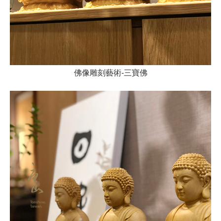
佛像雕刻藝術-三寶佛