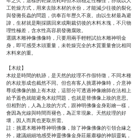
年之久，這樣的乾燥法耗時但木頭穩定性極佳，亦或以人
工乾燥方式，用來去除木材的水份，才能減少往後的裂化
與發黴長蟲的問題，供奉百年歷久不衰。由以生材最為避
諱，生材就是剛採購回來或剛裁切後的木料木塊，不只物
理性極差，含水性高容易發黴腐敗。
選購木雕神像佛像時，只要用兩手輕輕試抬木雕神明金
身，即可感受木頭重量，未乾燥完全的木質重量會比相同
木料來的重。
【木紋】
木紋是時間的軌跡，是天然的紋理不作假特徵，不同木種
的木紋形成也截然不同。但也有客人挑選神像時，介意神
尊或佛像的臉上有木紋，這部分可透過神像繪師在法相上
給予蓋色就能避免木紋問題，也就是替佛像上妝的意思。
但相對的，人為上妝的方式，跟神明佛像金身彩繪一樣，
會因為光線與時間而褪色，為正常現象。天然紋理的好
壞，因人而異也更取所需。
註：挑選木雕神尊神明佛像，除了神像佛像的引領合緣之
外，建議細細地感受神靈佛像金身莊嚴肅穆的神韻靈氣，