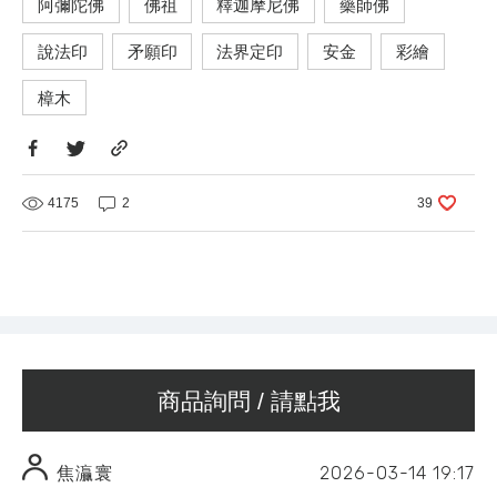
阿彌陀佛
佛祖
釋迦摩尼佛
藥師佛
說法印
矛願印
法界定印
安金
彩繪
樟木
4175
2
39
商品詢問 / 請點我
2026-03-14
19:17
焦灜寰