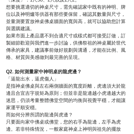
想要挑選適切的神桌尺寸，需先確認家中既有的神明、牌
位以及神明爐等供器有那些要保留，確認其數量與尺寸，
並量測要置放神桌佛桌牆面的寬與高，就可以協助您計算
與選購建議。
如果市面上產品選不到合適尺寸或樣式都可接受訂做，訂
製細節歡迎與我們進一步討論，供佛祭祖的神桌屬於世代
傳承的家具，建議事前做好規劃與溝通，才能在比例、風
格、材質與美感做到最完善的呈現。
Q2. 如何測量家中神明桌的龍虎邊？
「逼龍出水，逼虎傷人」
是指神桌佛桌與左右兩側牆面的寬度距離，虎邊須大於龍
邊且合宜吉字規矩為原則；但並非是龍邊越小虎邊越大的
迷思，仍須考量整體佛堂空間的均衡與視覺平穩，才能讓
家運平順安穩。
而如何分辨所謂的龍邊與虎邊？
只要面向家中佛桌或佛堂，您的右手為龍邊，左手為虎
邊。若非特殊情況，一般家庭神桌上神明與祖先的擺放