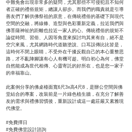
中難免會出現非常多的疑問，尤其那些不可侵犯且不知何
者正確的禮俗規矩，總讓人卻步。而我們的職責就是引導
善友們了解供佛祭祖的原意，在傳統禮俗的基礎下與現代
空間的交融，將線條、造型與色彩重新定義，拉近我們與
佛菩薩神祉的距離也拉近一家人的心。傳統禮俗的規矩不
論從時間、習俗、人因等角度來探討均其來有自，絕不是
空穴來風，尤其網路時代道聽塗說、口耳誤傳比比皆是，
這時何不閉上眼睛，不受外在干擾反觀自己的本心重整思
路，才不亂陣腳讓有心人有機可趁。明白初心為何，佛堂
自然能成為世代相傳、心靈寄託的好所在，也是您一家子
的幸福靠山。
此案例分享的佛桌檯面寬6尺3x高4尺8，是辦公空間與佛
堂結合的專案，改裝前是一片綠色植生牆，在充分了解善
友的需求與禮佛習慣後，重新設計成這一處莊嚴又素雅現
代佛堂。
#免費擇日
#免費佛堂設計諮詢