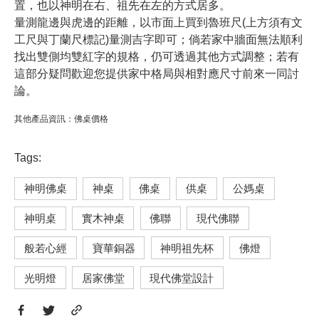
置，也以神明在右、祖先在左的方式居多。
量測龍邊與虎邊的距離，以市面上買到魯班尺(上方須有文
工尺與丁蘭尺標記)量測吉字即可；倘若家中牆面無法順利
找出雙側均雙紅字的規格，仍可透過其他方式調整；若有
這部分疑問歡迎您提供家中格局與相對應尺寸前來一同討
論。
其他產品資訊：
佛桌價格
Tags:
神明佛桌
神桌
佛桌
供桌
公媽桌
神明桌
實木神桌
佛聯
現代佛聯
般若心經
寶華銅器
神明祖先杯
佛燈
光明燈
居家佛堂
現代佛堂設計