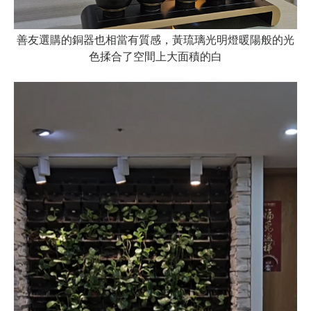
善友選購的銅器也相當有質感，黃琉璃光明燈暖陽般的光
色揉合了空間上大面積的白