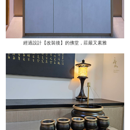
經過設計【改裝後】的佛堂，莊嚴又素雅