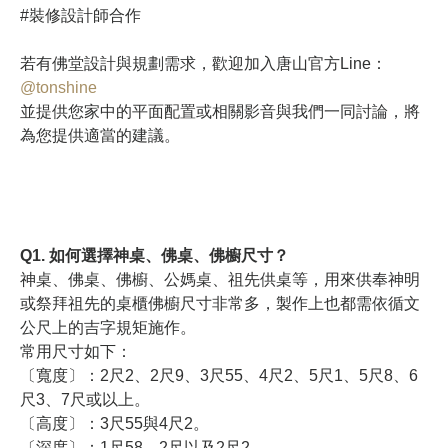
#裝修設計師合作
若有佛堂設計與規劃需求，歡迎加入唐山官方Line：
@tonshine
並提供您家中的平面配置或相關影音與我們一同討論，將
為您提供適當的建議。
Q1. 如何選擇神桌、佛桌、佛櫥尺寸？
神桌、佛桌、佛櫥、公媽桌、祖先供桌等，用來供奉神明
或祭拜祖先的桌櫃佛櫥尺寸非常多，製作上也都需依循文
公尺上的吉字規矩施作。
常用尺寸如下：
〔寬度〕：2尺2、2尺9、3尺55、4尺2、5尺1、5尺8、6
尺3、7尺或以上。
〔高度〕：3尺55與4尺2。
〔深度〕：1尺58、2尺以及2尺2。