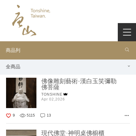
商品列
全商品
佛像雕刻藝術-漢白玉笑彌勒
佛菩薩
TONSHINE
Apr 02,2026
9
5115
13
現代佛堂-神明桌佛櫥櫃