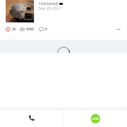
TONSHINE
Sep 25,2017
26
4595
0